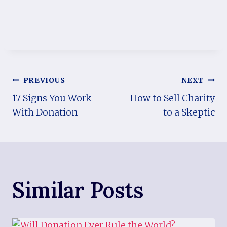
Post
PREVIOUS
NEXT
17 Signs You Work
How to Sell Charity
navigation
With Donation
to a Skeptic
Similar Posts